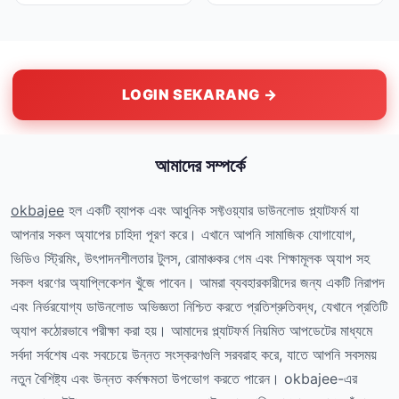
LOGIN SEKARANG →
আমাদের সম্পর্কে
okbajee
হল একটি ব্যাপক এবং আধুনিক সফ্টওয়্যার ডাউনলোড প্ল্যাটফর্ম যা
আপনার সকল অ্যাপের চাহিদা পূরণ করে। এখানে আপনি সামাজিক যোগাযোগ,
ভিডিও স্ট্রিমিং, উৎপাদনশীলতার টুলস, রোমাঞ্চকর গেম এবং শিক্ষামূলক অ্যাপ সহ
সকল ধরণের অ্যাপ্লিকেশন খুঁজে পাবেন। আমরা ব্যবহারকারীদের জন্য একটি নিরাপদ
এবং নির্ভরযোগ্য ডাউনলোড অভিজ্ঞতা নিশ্চিত করতে প্রতিশ্রুতিবদ্ধ, যেখানে প্রতিটি
অ্যাপ কঠোরভাবে পরীক্ষা করা হয়। আমাদের প্ল্যাটফর্ম নিয়মিত আপডেটের মাধ্যমে
সর্বদা সর্বশেষ এবং সবচেয়ে উন্নত সংস্করণগুলি সরবরাহ করে, যাতে আপনি সবসময়
নতুন বৈশিষ্ট্য এবং উন্নত কর্মক্ষমতা উপভোগ করতে পারেন। okbajee-এর