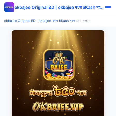
okbajee Original BD | okbajee বাংলা bKash সহজ ✅
okbajee Original BD | okbajee বাংলা bKash সহজ ✅
›
লগইন