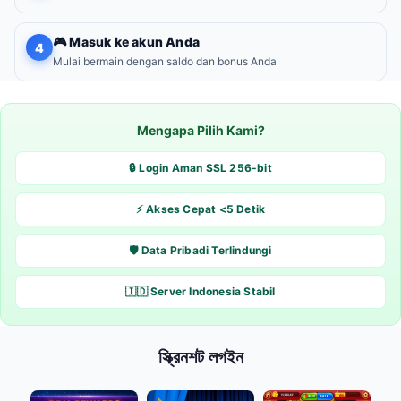
🎮 Masuk ke akun Anda
4
Mulai bermain dengan saldo dan bonus Anda
Mengapa Pilih Kami?
🔒 Login Aman SSL 256-bit
⚡ Akses Cepat <5 Detik
🛡️ Data Pribadi Terlindungi
🇮🇩 Server Indonesia Stabil
স্ক্রিনশট লগইন