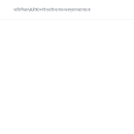
অফিসিয়াল
APK
লগইন
ডাউনলোড
অবস্থান
আলোচনা