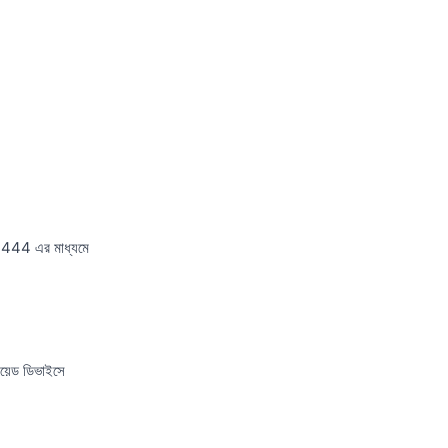
CE444 এর মাধ্যমে
য়েড ডিভাইসে