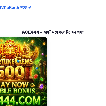
াংলা bKash সহজ ✅
ACE444 – আধুনিক মোবাইল বিনোদন অ্যাপ